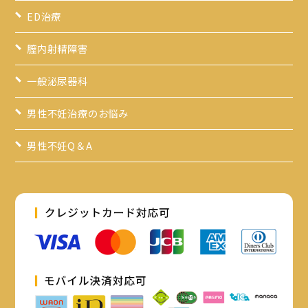
ED治療
膣内射精障害
一般泌尿器科
男性不妊治療のお悩み
男性不妊Q＆A