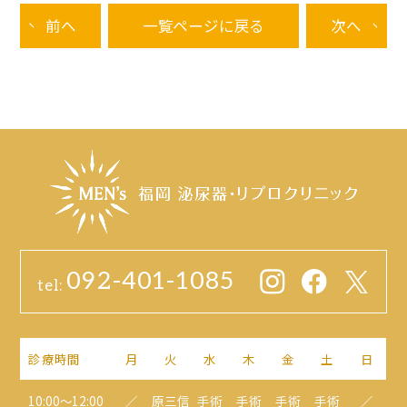
前へ
一覧ページに戻る
次へ
092-401-1085
tel:
診療時間
月
火
水
木
金
土
日
10:00～12:00
／
原三信
手術
手術
手術
手術
／