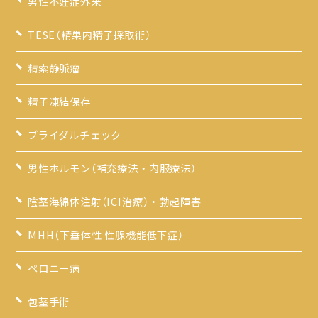
男性不妊症外来
TESE（精巣内精子採取術）
精索静脈瘤
精子凍結保存
ブライダルチェック
男性ホルモン（補充療法・内服療法）
陰茎海綿体注射（ICI治療）・勃起障害
MHH（下垂体性 性腺機能低下症）
ペロニー病
包茎手術