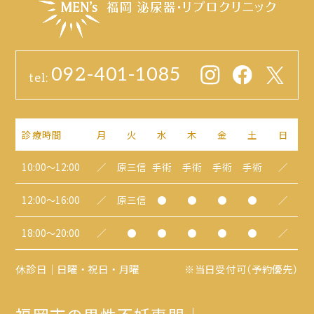
092-401-1085
tel:
診療時間
月
火
水
木
金
土
日
10:00～12:00
／
原三信
手術
手術
手術
手術
／
12:00～16:00
／
原三信
●
●
●
●
／
18:00～20:00
／
●
●
●
●
●
／
休診日｜日曜・祝日・月曜
※当日受付可（予約優先）