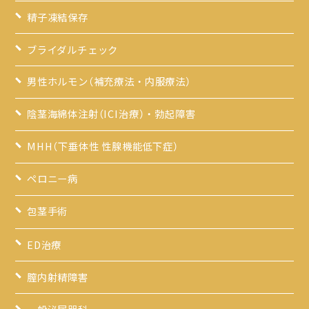
精子凍結保存
ブライダルチェック
男性ホルモン（補充療法・内服療法）
陰茎海綿体注射（ICI治療）・勃起障害
MHH（下垂体性 性腺機能低下症）
ペロニー病
包茎手術
ED治療
膣内射精障害
一般泌尿器科